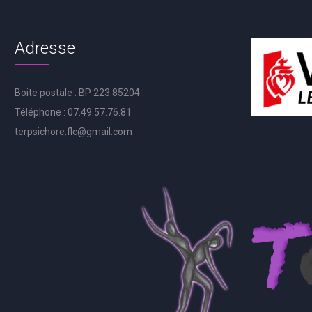
Adresse
Boite postale : BP 223 85204
Téléphone : 07.49.57.76.81
terpsichore.flc@gmail.com