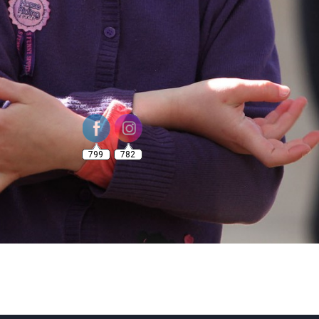
799
782