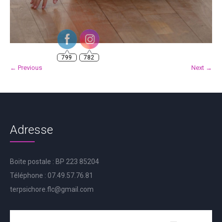
799
782
← Previous
Next →
Adresse
Boite postale : BP 223 85204
Téléphone : 07.49.57.76.81
terpsichore.flc@gmail.com