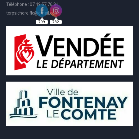
Téléphone : 07.49.57.76.81
terpsichore.flc@gmail.com
799
782