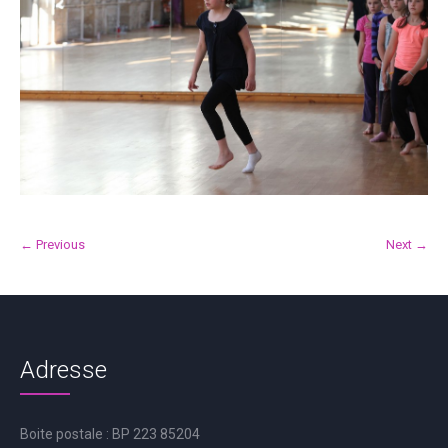
← Previous
Next →
Adresse
Boite postale : BP 223 85204