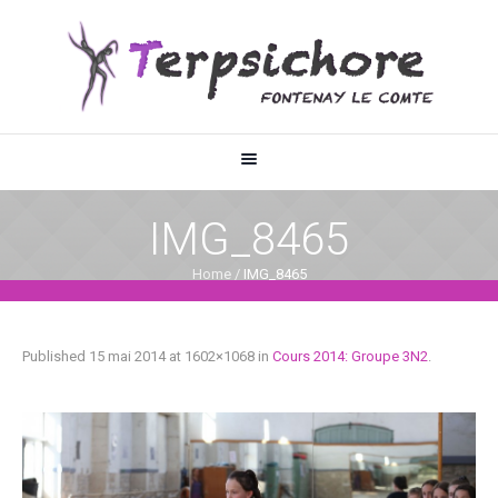
IMG_8465
Home
/
IMG_8465
Published
15 mai 2014
at 1602×1068 in
Cours 2014: Groupe 3N2
.