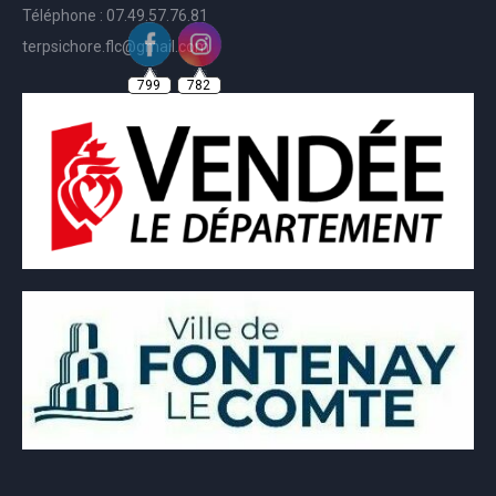
Téléphone : 07.49.57.76.81
terpsichore.flc@gmail.com
799
782