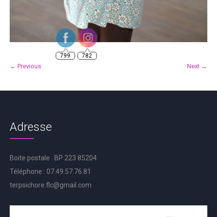
799
782
← Previous
Next →
Adresse
Boite postale : BP 223 85204
Téléphone : 07.49.57.76.81
terpsichore.flc@gmail.com