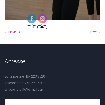
799
782
← Previous
Next →
Adresse
Boite postale : BP 223 85204
Téléphone : 07.49.57.76.81
terpsichore.flc@gmail.com