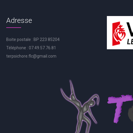
Adresse
Boite postale : BP 223 85204
Téléphone : 07.49.57.76.81
terpsichore.flc@gmail.com