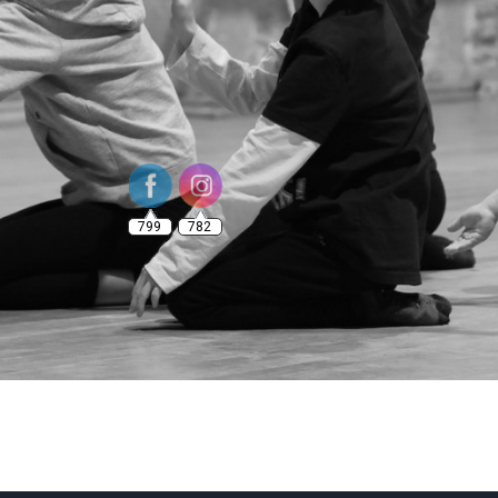
799
782