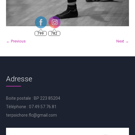
799
782
← Previous
Next →
Adresse
Boite postale : BP 223 85204
Téléphone : 07.49.57.76.81
terpsichore.flc@gmail.com