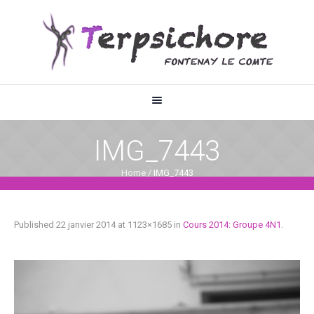
IMG_7443
Home
/
IMG_7443
Published
22 janvier 2014
at 1123×1685 in
Cours 2014: Groupe 4N1
.