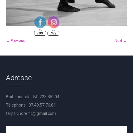
799
782
← Previous
Next →
Adresse
Boite postale : BP 223 85204
Téléphone : 07.49.57.76.81
terpsichore.flc@gmail.com