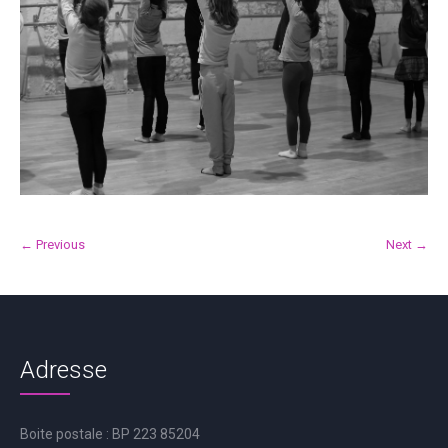
← Previous
Next →
Adresse
Boite postale : BP 223 85204