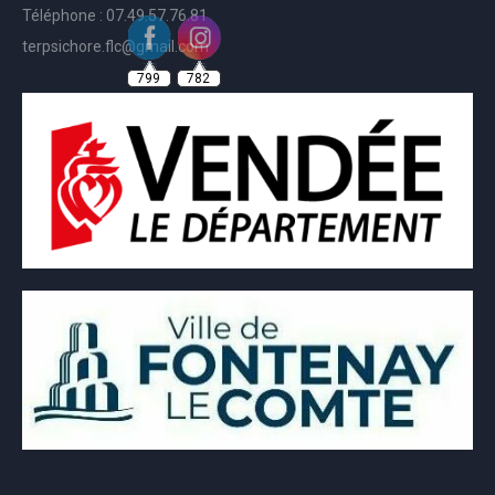
Téléphone : 07.49.57.76.81
terpsichore.flc@gmail.com
799
782