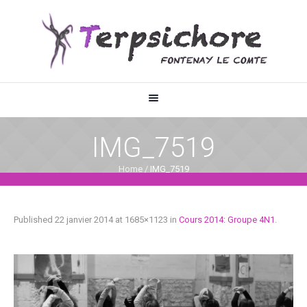
IMG_7519
Home
/
IMG_7519
Published
22 janvier 2014
at 1685×1123 in
Cours 2014: Groupe 4N1
.