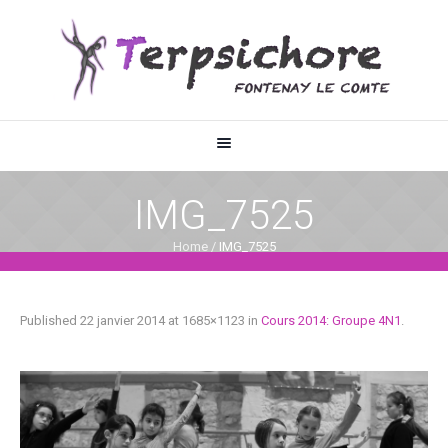
IMG_7525
Home
/
IMG_7525
Published
22 janvier 2014
at 1685×1123 in
Cours 2014: Groupe 4N1
.