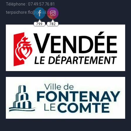
Téléphone : 07.49.57.76.81
terpsichore.flc@gmail.com
799
782