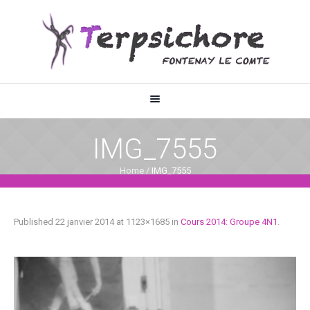
IMG_7555
Home
/
IMG_7555
Published
22 janvier 2014
at 1123×1685 in
Cours 2014: Groupe 4N1
.