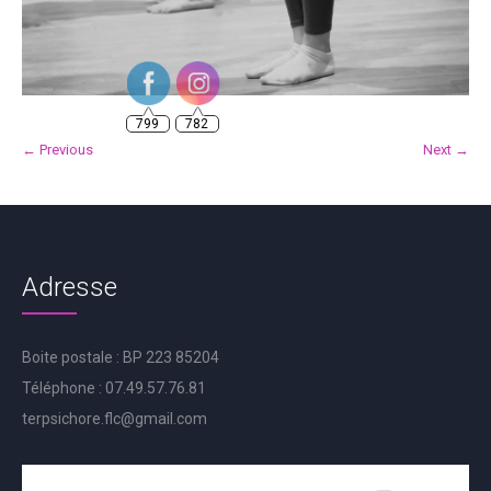
799
782
← Previous
Next →
Adresse
Boite postale : BP 223 85204
Téléphone : 07.49.57.76.81
terpsichore.flc@gmail.com