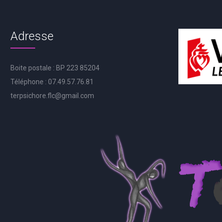
Adresse
Boite postale : BP 223 85204
Téléphone : 07.49.57.76.81
terpsichore.flc@gmail.com