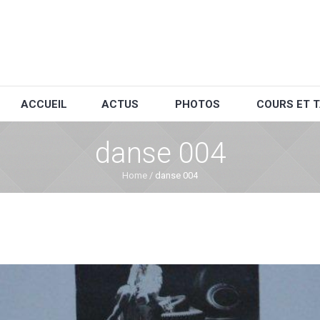
ACCUEIL
ACTUS
PHOTOS
COURS ET T
danse 004
Home
/
danse 004