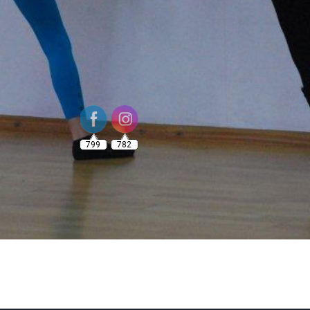
799
782