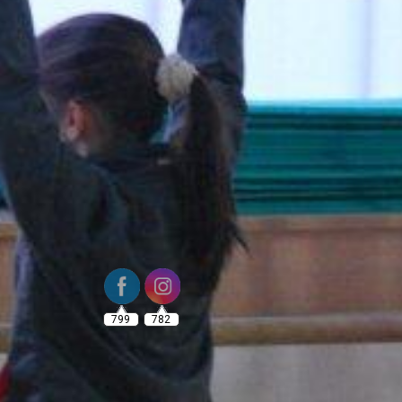
799
782