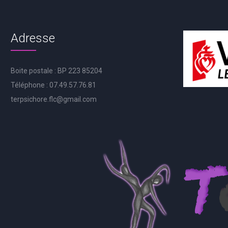
Adresse
Boite postale : BP 223 85204
Téléphone : 07.49.57.76.81
terpsichore.flc@gmail.com