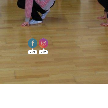
799
782