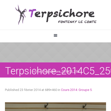
Terpsichore_2014C5_25
Home
/
Terpsichore_2014C5_250
Published
23 février 2014
at 689×460 in
Cours 2014: Groupe 5
.