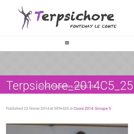
Terpsichore_2014C5_25
Home
/
Terpsichore_2014C5_255
Published
23 février 2014
at 939×626 in
Cours 2014: Groupe 5
.