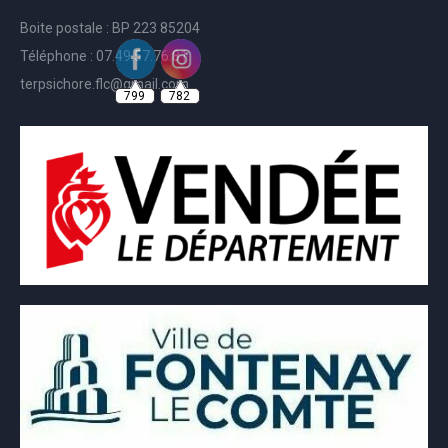
Boite postale : BP 223 85204
Téléphone : 07.49.57.76.81
799
782
terpsichore.flc@gmail.com