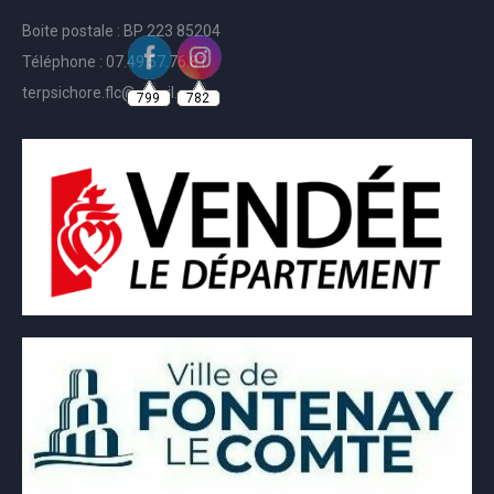
Boite postale : BP 223 85204
Téléphone : 07.49.57.76.81
799
782
terpsichore.flc@gmail.com