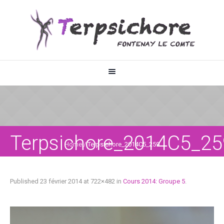
Terpsichore_2014C5_25
Home
/
Terpsichore_2014C5_259
Published
23 février 2014
at 722×482 in
Cours 2014: Groupe 5
.