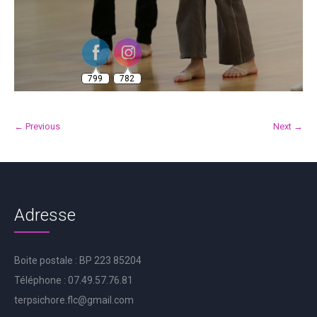
799
782
← Previous
Next →
Adresse
Boite postale : BP 223 85204
Téléphone : 07.49.57.76.81
terpsichore.flc@gmail.com