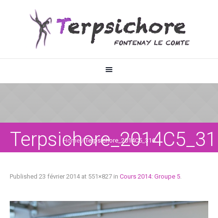
Terpsichore_2014C5_31
Home
/
Terpsichore_2014C5_316
Published
23 février 2014
at 551×827 in
Cours 2014: Groupe 5
.