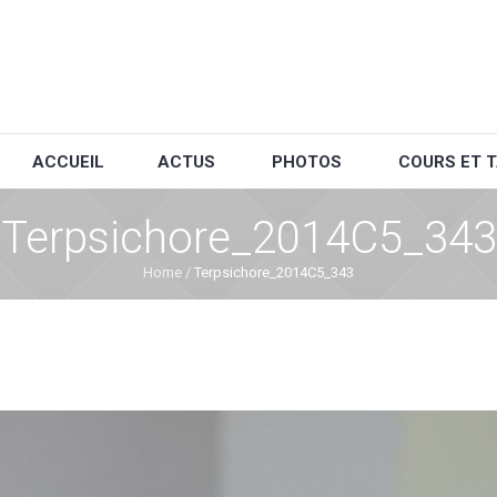
ACCUEIL
ACTUS
PHOTOS
COURS ET T
Terpsichore_2014C5_343
Home
/
Terpsichore_2014C5_343