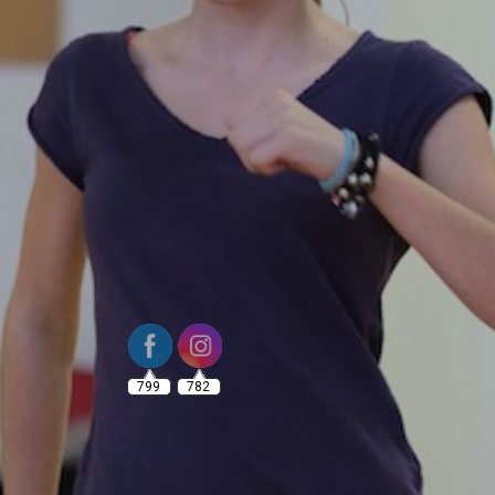
799
782