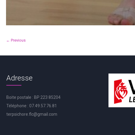
← Previous
Adresse
Boite postale : BP 223 85204
Téléphone : 07.49.57.76.81
terpsichore.flc@gmail.com