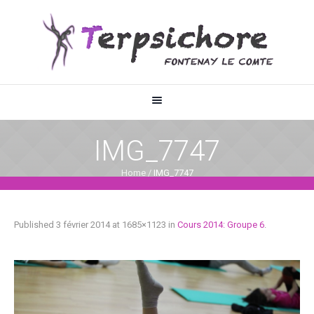
IMG_7747
Home
/
IMG_7747
Published
3 février 2014
at 1685×1123 in
Cours 2014: Groupe 6
.