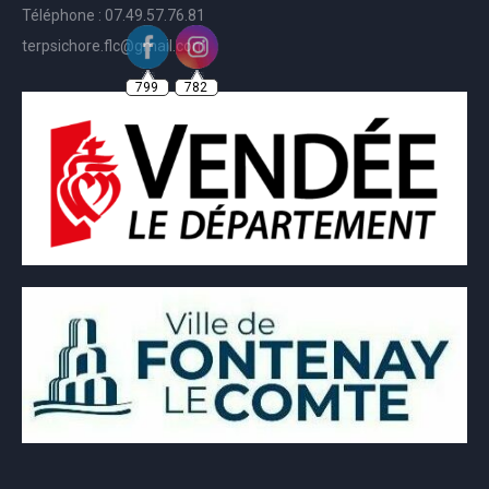
Téléphone : 07.49.57.76.81
terpsichore.flc@gmail.com
799
782