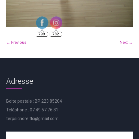
799
782
← Previous
Next →
Adresse
Boite postale : BP 223 85204
Téléphone : 07.49.57.76.81
terpsichore.flc@gmail.com