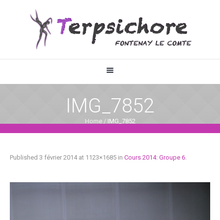
IMG_7852
Home
/
IMG_7852
Published
3 février 2014
at 1123×1685 in
Cours 2014: Groupe 6
.