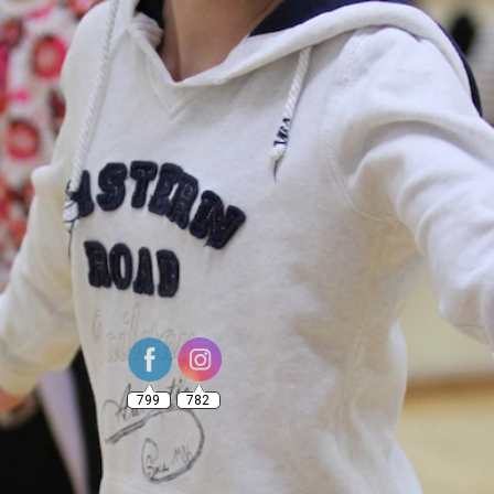
799
782