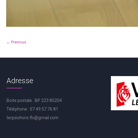
← Previous
Adresse
Boite postale : BP 223 85204
Téléphone : 07.49.57.76.81
terpsichore.flc@gmail.com