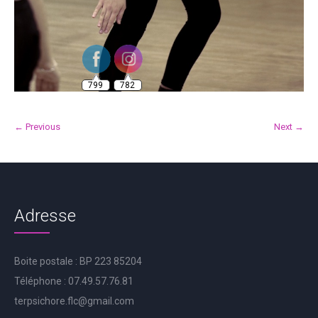
799
782
← Previous
Next →
Adresse
Boite postale : BP 223 85204
Téléphone : 07.49.57.76.81
terpsichore.flc@gmail.com