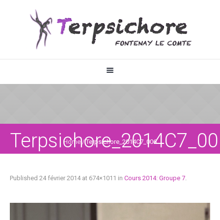
Terpsichore_2014C7_00
Home
/
Terpsichore_2014C7_006
Published
24 février 2014
at 674×1011 in
Cours 2014: Groupe 7
.