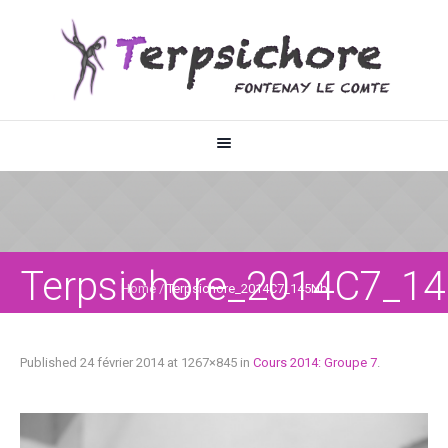
Terpsichore_2014C7_1
Home
/
Terpsichore_2014C7_145Nb
Published
24 février 2014
at 1267×845 in
Cours 2014: Groupe 7
.