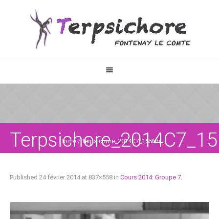
Terpsichore_2014C7_1
Home
/
Terpsichore_2014C7_155Nb
Published
24 février 2014
at 837×558 in
Cours 2014: Groupe 7
.