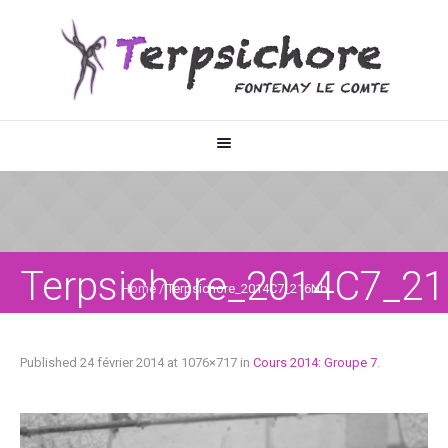
Terpsichore_2014C7_2
Home
/
Terpsichore_2014C7_216Nb
Published
24 février 2014
at 1076×717 in
Cours 2014: Groupe 7
.