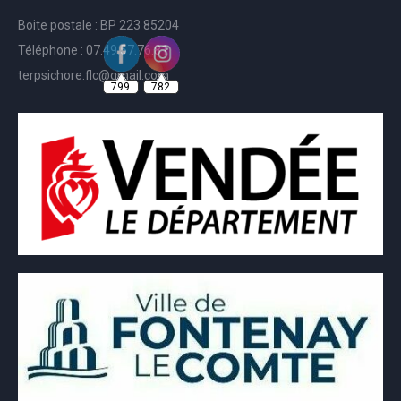
Boite postale : BP 223 85204
Téléphone : 07.49.57.76.81
799
782
terpsichore.flc@gmail.com