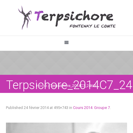
Terpsichore_2014C7_24
Home
/
Terpsichore_2014C7_246Cr
Published
24 février 2014
at 495×743 in
Cours 2014: Groupe 7
.