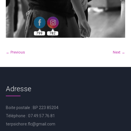
799
782
← Previous
Next →
Adresse
Boite postale : BP 223 85204
Téléphone : 07.49.57.76.81
terpsichore.flc@gmail.com