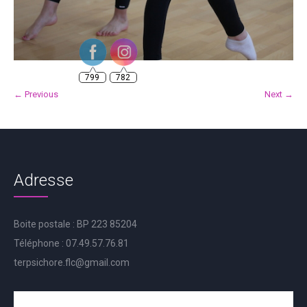
799
782
← Previous
Next →
Adresse
Boite postale : BP 223 85204
Téléphone : 07.49.57.76.81
terpsichore.flc@gmail.com