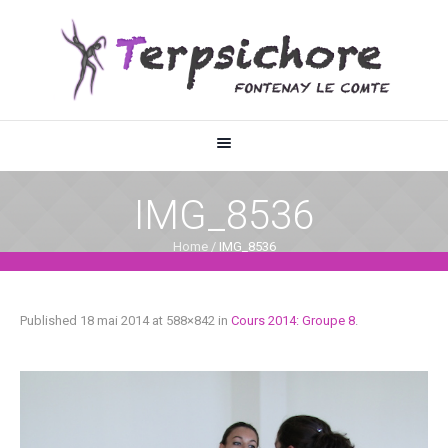
IMG_8536
Home
/
IMG_8536
Published
18 mai 2014
at 588×842 in
Cours 2014: Groupe 8
.