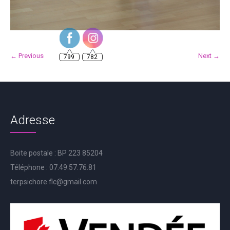
799
782
← Previous
Next →
Adresse
Boite postale : BP 223 85204
Téléphone : 07.49.57.76.81
terpsichore.flc@gmail.com