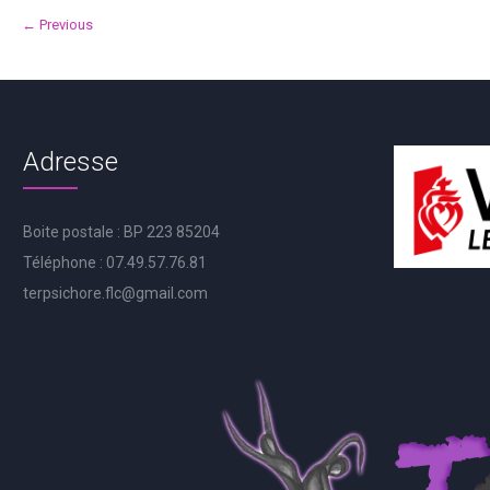
← Previous
Adresse
Boite postale : BP 223 85204
Téléphone : 07.49.57.76.81
terpsichore.flc@gmail.com