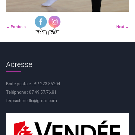
799
782
← Previous
Next →
Adresse
Boite postale : BP 223 85204
Téléphone : 07.49.57.76.81
terpsichore.flc@gmail.com