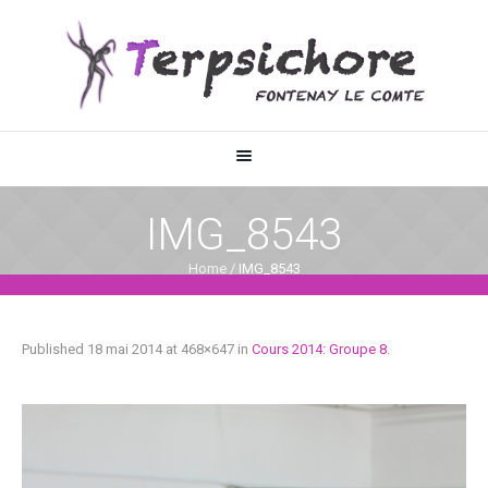
IMG_8543
Home
/
IMG_8543
Published
18 mai 2014
at 468×647 in
Cours 2014: Groupe 8
.