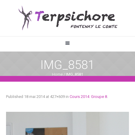
IMG_8581
Home
/
IMG_8581
Published
18 mai 2014
at 427×609 in
Cours 2014: Groupe 8
.