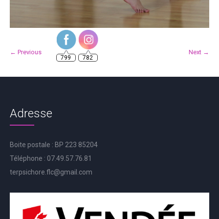
799
782
← Previous
Next →
Adresse
Boite postale : BP 223 85204
Téléphone : 07.49.57.76.81
terpsichore.flc@gmail.com