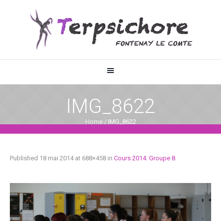
IMG_8622
Home
/
IMG_8622
Published
18 mai 2014
at 688×458 in
Cours 2014: Groupe 8
.