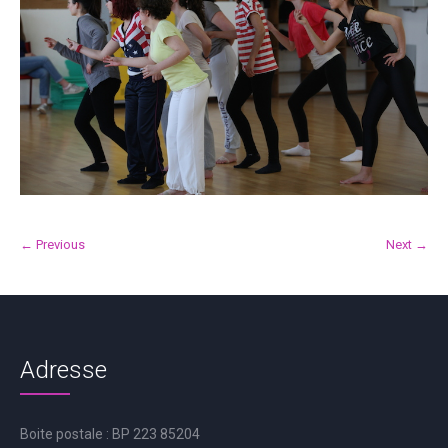
← Previous
Next →
Adresse
Boite postale : BP 223 85204