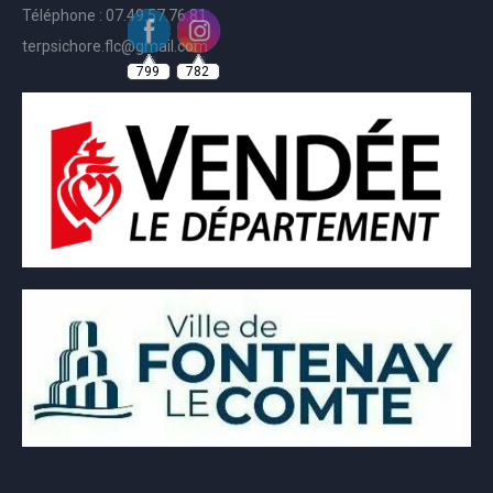
Téléphone : 07.49.57.76.81
799
782
terpsichore.flc@gmail.com