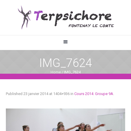
IMG_7624
Home
/
IMG_7624
Published
23 janvier 2014
at 1404×936 in
Cours 2014: Groupe 9A
.