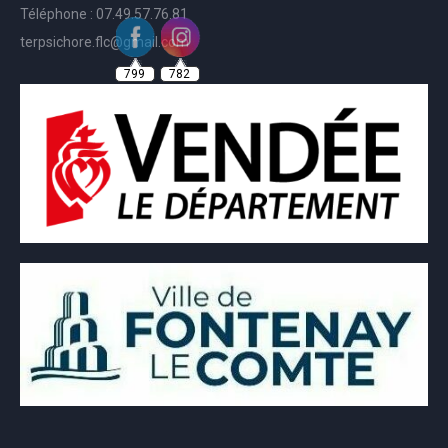
Téléphone : 07.49.57.76.81
terpsichore.flc@gmail.com
799
782