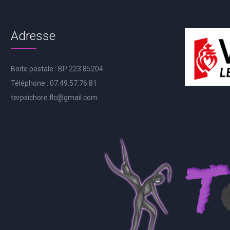
Adresse
Boite postale : BP 223 85204
Téléphone : 07.49.57.76.81
terpsichore.flc@gmail.com