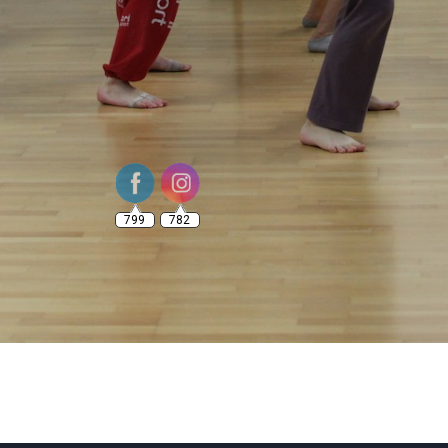
799
782