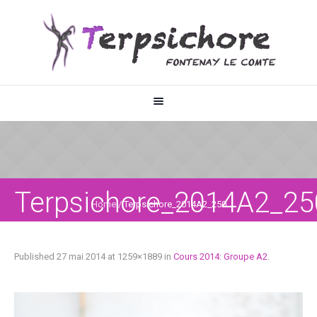
Terpsichore_2014A2_25
Home
/
Terpsichore_2014A2_250
Published
27 mai 2014
at 1259×1889 in
Cours 2014: Groupe A2
.