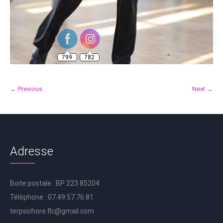
799
782
← Previous
Next →
Adresse
Boite postale : BP 223 85204
Téléphone : 07.49.57.76.81
terpsichore.flc@gmail.com