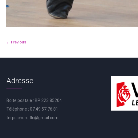
← Previous
Adresse
Boite postale : BP 223 85204
Téléphone : 07.49.57.76.81
terpsichore.flc@gmail.com