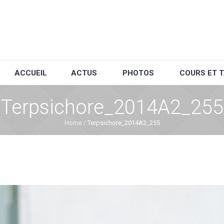
ACCUEIL
ACTUS
PHOTOS
COURS ET T
Terpsichore_2014A2_255
Home
/
Terpsichore_2014A2_255