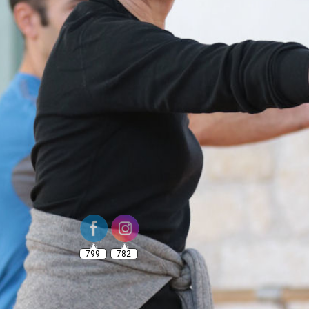
799
782