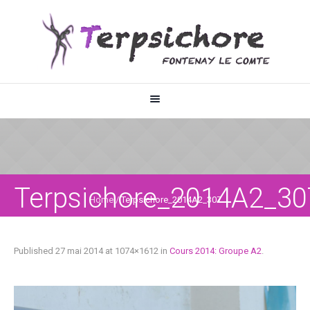
Terpsichore_2014A2_30
Home
/
Terpsichore_2014A2_307
Published
27 mai 2014
at 1074×1612 in
Cours 2014: Groupe A2
.