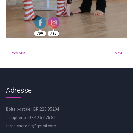
799
782
← Previous
Next →
Adresse
Boite postale : BP 223 85204
Téléphone : 07.49.57.76.81
terpsichore.flc@gmail.com