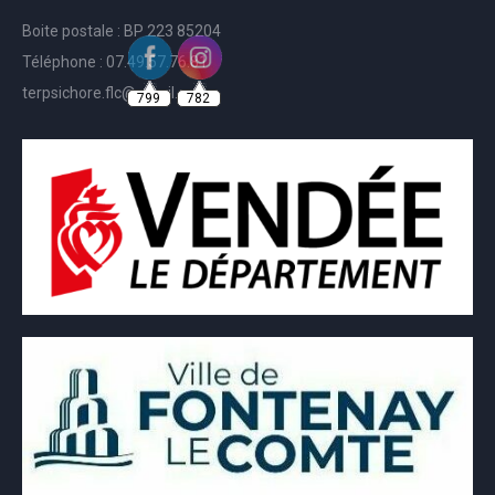
Boite postale : BP 223 85204
Téléphone : 07.49.57.76.81
799
782
terpsichore.flc@gmail.com