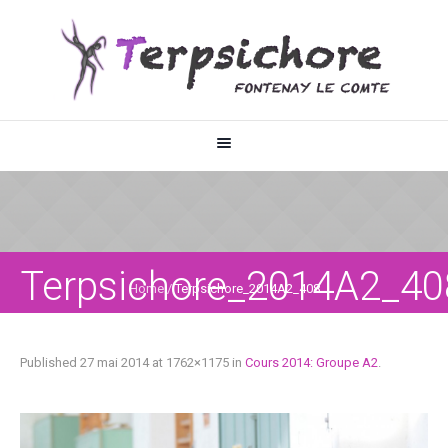
Terpsichore_2014A2_40
Home
/
Terpsichore_2014A2_408
Published
27 mai 2014
at 1762×1175 in
Cours 2014: Groupe A2
.