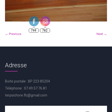
799
782
← Previous
Next →
Adresse
Boite postale : BP 223 85204
Téléphone : 07.49.57.76.81
terpsichore.flc@gmail.com