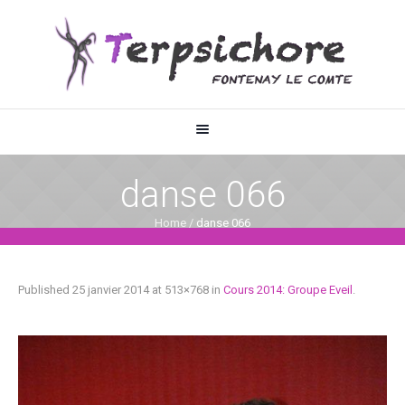
danse 066
Home
/
danse 066
Published
25 janvier 2014
at 513×768 in
Cours 2014: Groupe Eveil
.