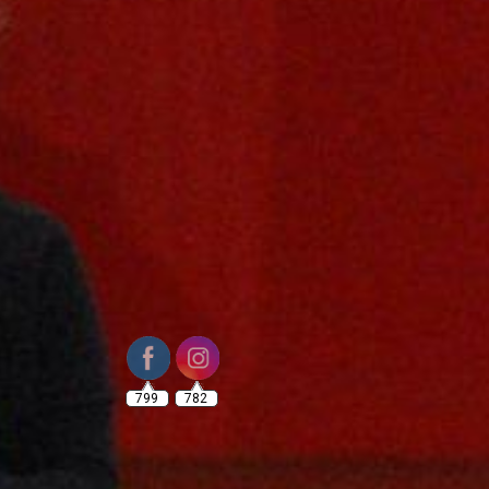
799
782