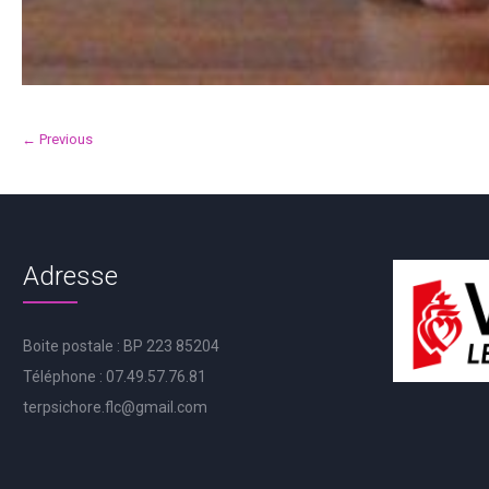
← Previous
Adresse
Boite postale : BP 223 85204
Téléphone : 07.49.57.76.81
terpsichore.flc@gmail.com