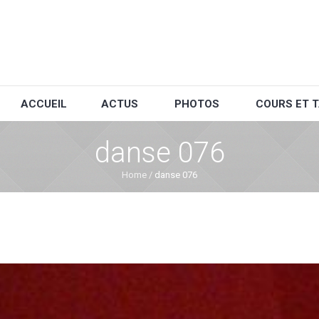
ACCUEIL
ACTUS
PHOTOS
COURS ET T
danse 076
Home
/
danse 076