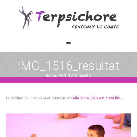
IMG_1516_resultat
Home
/
IMG_1516_resultat
Published
5 juillet 2014
at 808×548 in
Gala 2014: Ça y est c’est fini…
.