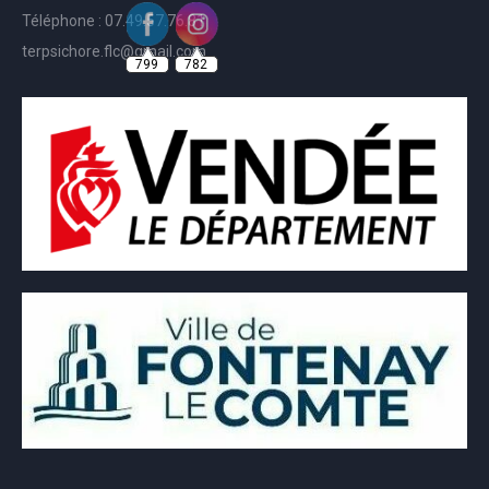
Téléphone : 07.49.57.76.81
799
782
terpsichore.flc@gmail.com