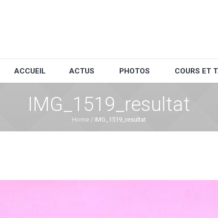
ACCUEIL
ACTUS
PHOTOS
COURS ET T
IMG_1519_resultat
Home
/
IMG_1519_resultat