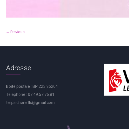
← Previous
Adresse
Boite postale : BP 223 85204
Téléphone : 07.49.57.76.81
terpsichore.flc@gmail.com