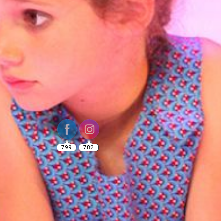
799
782