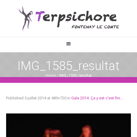
IMG_1585_resultat
Home
/
IMG_1585_resultat
Published
5 juillet 2014
at 485×720 in
Gala 2014: Ça y est c’est fini…
.