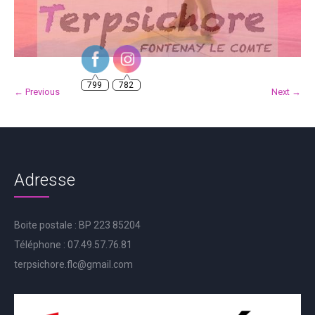
799
782
← Previous
Next →
Adresse
Boite postale : BP 223 85204
Téléphone : 07.49.57.76.81
terpsichore.flc@gmail.com