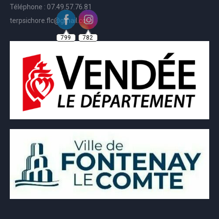
Téléphone : 07.49.57.76.81
terpsichore.flc@gmail.com
799
782