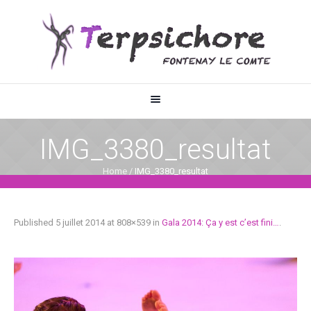
IMG_3380_resultat
Home
/
IMG_3380_resultat
Published
5 juillet 2014
at 808×539 in
Gala 2014: Ça y est c’est fini…
.