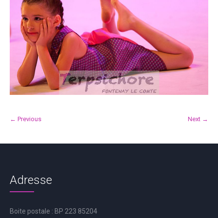
← Previous
Next →
Adresse
Boite postale : BP 223 85204