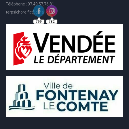
Téléphone : 07.49.57.76.81
terpsichore.flc@gmail.com
799
782