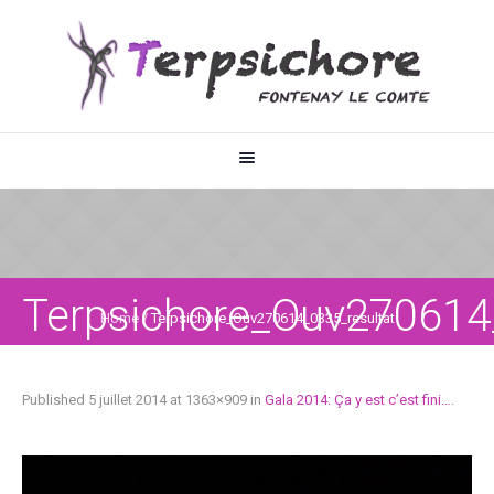
Terpsichore_Ouv270614
Home
/
Terpsichore_Ouv270614_0335_resultat
Published
5 juillet 2014
at 1363×909 in
Gala 2014: Ça y est c’est fini…
.