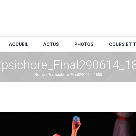
ACCUEIL
ACTUS
PHOTOS
COURS ET T
rpsichore_Final290614_1
Home
/
Terpsichore_Final290614_1855