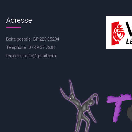
Adresse
Boite postale : BP 223 85204
Téléphone : 07.49.57.76.81
terpsichore.flc@gmail.com