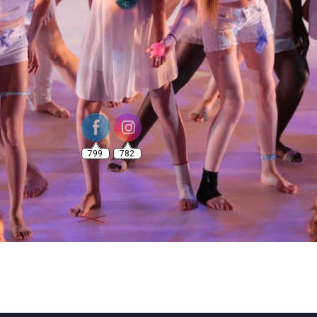
799
782