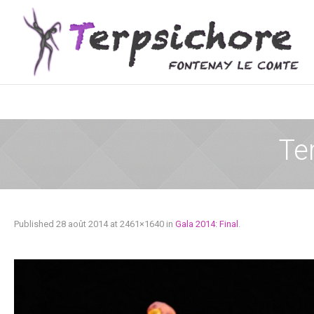
Te
Published
28 août 2014
at 2461×1640 in
Gala 2014: Final
.