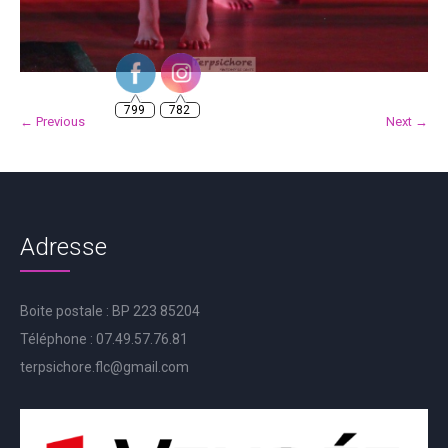
799
782
← Previous
Next →
Adresse
Boite postale : BP 223 85204
Téléphone : 07.49.57.76.81
terpsichore.flc@gmail.com