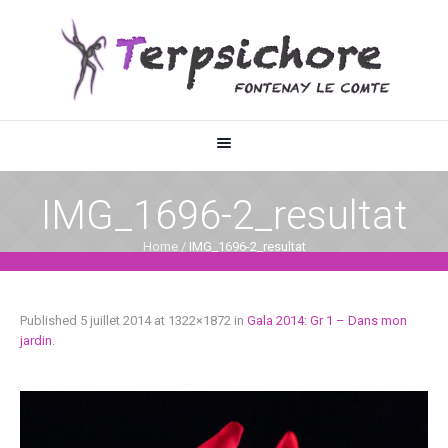
IMG_1696-2_resultat
Home
/
IMG_1696-2_resultat
Published
5 juillet 2014
at 1322×1872 in
Gala 2014: Gr 1 – Dans mon
jardin
.